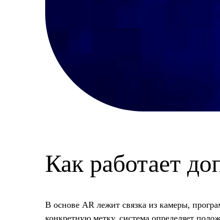
Как работает до
В основе AR лежит связка из камеры, прогр
конкретную метку, система определяет полож