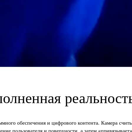
полненная реальност
аммного обеспечения и цифрового контента. Камера счи
ение пользователя и поверхности, а затем «привязывает